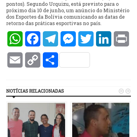
pontos). Segundo Urquizu, está previsto para o
próximo dia 10 de junho, um anúncio do Ministério
dos Esportes da Bolívia comunicando as datas de
retorno das práticas esportivas no país.
WhatsApp
Facebook
Telegram
Messenger
Twitter
LinkedIn
Pri
Email
Copy
Compartilhar
Link
NOTÍCIAS RELACIONADAS

