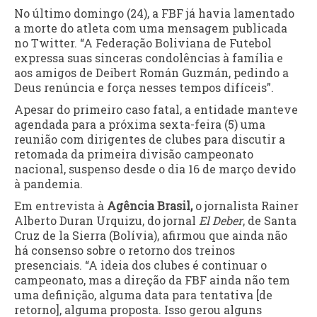
No último domingo (24), a FBF já havia lamentado
a morte do atleta com uma mensagem publicada
no Twitter. “A Federação Boliviana de Futebol
expressa suas sinceras condolências à família e
aos amigos de Deibert Román Guzmán, pedindo a
Deus renúncia e força nesses tempos difíceis”.
Apesar do primeiro caso fatal, a entidade manteve
agendada para a próxima sexta-feira (5) uma
reunião com dirigentes de clubes para discutir a
retomada da primeira divisão campeonato
nacional, suspenso desde o dia 16 de março devido
à pandemia.
Em entrevista à
Agência Brasil,
o jornalista Rainer
Alberto Duran Urquizu, do jornal
El Deber
, de Santa
Cruz de la Sierra (Bolívia), afirmou que ainda não
há consenso sobre o retorno dos treinos
presenciais. “A ideia dos clubes é continuar o
campeonato, mas a direção da FBF ainda não tem
uma definição, alguma data para tentativa [de
retorno], alguma proposta. Isso gerou alguns