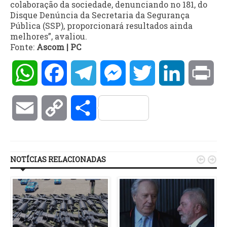
colaboração da sociedade, denunciando no 181, do
Disque Denúncia da Secretaria da Segurança
Pública (SSP), proporcionará resultados ainda
melhores”, avaliou.
Fonte:
Ascom | PC
WhatsApp
Facebook
Telegram
Messenger
Twitter
LinkedIn
Pri
Email
Copy
Compartilhar
Link
NOTÍCIAS RELACIONADAS

