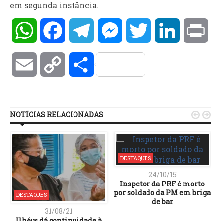
em
segunda
instância.
WhatsApp
Facebook
Telegram
Messenger
Twitter
LinkedIn
Pri
Email
Copy
Compartilhar
Link
NOTÍCIAS RELACIONADAS


DESTAQUES
24/10/15
Inspetor da PRF é morto
por soldado da PM em briga
DESTAQUES
de bar
31/08/21
Ilhéus dá continuidade à