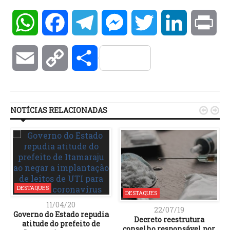
WhatsApp
Facebook
Telegram
Messenger
Twitter
LinkedIn
Pri
Email
Copy
Compartilhar
Link
NOTÍCIAS RELACIONADAS


DESTAQUES
DESTAQUES
11/04/20
22/07/19
Governo do Estado repudia
Decreto reestrutura
atitude do prefeito de
conselho responsável por