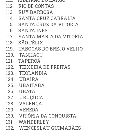
112. RIO DE CONTAS
113. RUY BARBOSA
114. SANTA CRUZ CABRÁLIA
115. SANTA CRUZ DA VITÓRIA
116. SANTA INÊS
117. SANTA MARIA DA VITÓRIA
118. SÃO FÉLIX
119. TABOCAS DO BREJO VELHO
120. TANHAÇU
121. TAPEROÁ
122. TEIXEIRA DE FREITAS
123. TEOLÂNDIA
124. UBAÍRA
125. UBAITABA
126. UBATÃ
127. URUÇUCA
128. VALENÇA
129. VEREDA
130. VITÓRIA DA CONQUISTA
131. WANDERLEY
132. WENCESLAU GUIMARÃES