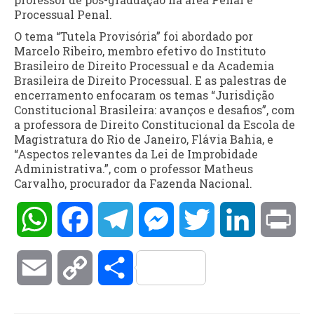
Processual Penal.
O tema “Tutela Provisória” foi abordado por
Marcelo Ribeiro, membro efetivo do Instituto
Brasileiro de Direito Processual e da Academia
Brasileira de Direito Processual. E as palestras de
encerramento enfocaram os temas “Jurisdição
Constitucional Brasileira: avanços e desafios”, com
a professora de Direito Constitucional da Escola de
Magistratura do Rio de Janeiro, Flávia Bahia, e
“Aspectos relevantes da Lei de Improbidade
Administrativa.”, com o professor Matheus
Carvalho, procurador da Fazenda Nacional.
WhatsApp
Facebook
Telegram
Messenger
Twitter
LinkedIn
Pri
Email
Copy
Compartilhar
Link