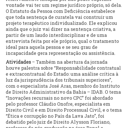
vontade vai ter um regime jurídico próprio, só dela.
O Estatuto da Pessoa com Deficiência estabelece
que toda sentença de curatela vai construir um
projeto terapêutico individualizado. Ele explicou
ainda que o juiz vai dizer na sentença criativa, a
partir de um laudo interdisciplinar e de uma
entrevista feita por ele próprio, qual o tratamento
ideal para aquela pessoa e se seu grau de
incapacidade gera representação ou assistência.
Atividades
– Também na abertura da jornada
houve palestra sobre “Responsabilidade contratual
e extracontratual do Estado: uma análise crítica à
luz da jurisprudência dos tribunais superiores”,
com o especialista José Aras, membro do Instituto
de Direito Administrativo da Bahia – IDAB. O tema
“Inovações recursais no novo CPC” foi abordado
pelo professor Cláudio Onofre, especialista em
Direito Civil e em Direito Processual Civil, e o tema
“Ética e corrupção no País da Lava Jato”, foi
debatido pelo juiz de Direito Alysson Floriano,
professor de pós-graduação na área Penal e