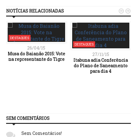
NOTÍCIAS RELACIONADAS


DESTAQUES
DESTAQUES
26/04/15
Musa do Baianão 2015: Vote
27/11/15
na representante do Tigre
Itabuna adia Conferência
do Plano de Saneamento
para dia 4
SEM COMENTÁRIOS
Sem Comentários!