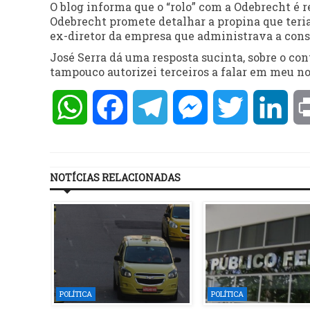
O blog informa que o “rolo” com a Odebrecht é r
Odebrecht promete detalhar a propina que teria 
ex-diretor da empresa que administrava a cons
José Serra dá uma resposta sucinta, sobre o co
tampouco autorizei terceiros a falar em meu n
WhatsApp
Facebook
Telegram
Messenger
Twitter
Lin
NOTÍCIAS RELACIONADAS
POLÍTICA
POLÍTICA