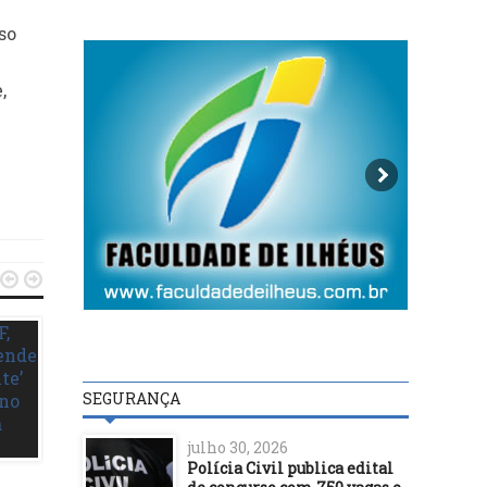
so
,


POLÍTICA
SEGURANÇA
21/12/18
Mais Médicos: 2,4 mil v
julho 30, 2026
ainda precisam ser
POLÍTICA
Polícia Civil publica edital
preenchidas