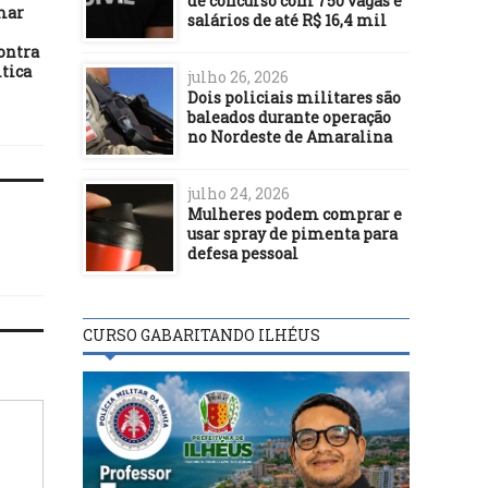
de concurso com 750 vagas e
13/11/21
mar
salários de até R$ 16,4 mil
Diante de quarta onda de
Covid, Merkel pede que
ontra
população se vacine logo
itica
julho 26, 2026
Dois policiais militares são
baleados durante operação
no Nordeste de Amaralina
julho 24, 2026
Mulheres podem comprar e
usar spray de pimenta para
defesa pessoal
CURSO GABARITANDO ILHÉUS