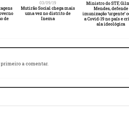
03/09/19
Ministro do STF, Gil
tagens
Mutirão Social chega mais
Mendes, defende
governo
uma vez no distrito de
imunização ‘urgente’ c
o de
Inema
a Covid-19 no país e cr
ala ideológica
 primeiro a comentar.