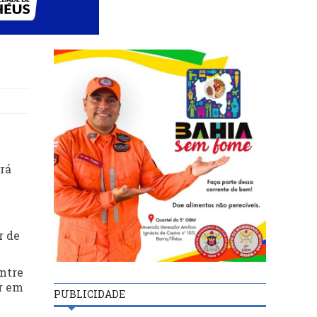
erá
r de
entre
ar em
PUBLICIDADE