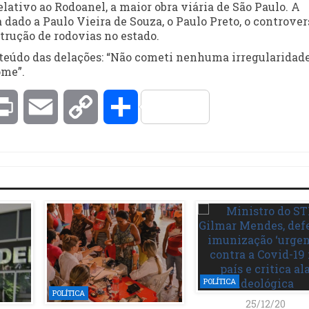
elativo ao Rodoanel, a maior obra viária de São Paulo. A
dado a Paulo Vieira de Souza, o Paulo Preto, o controver
trução de rodovias no estado.
nteúdo das delações: “Não cometi nenhuma irregularidade
ome”.
kedIn
Print
Email
Copy
Compartilhar
Link
POLÍTICA
POLÍTICA
25/12/20