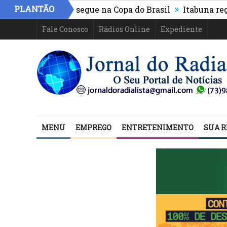
»
PLANTÃO
hletico-PR e segue na Copa do Brasil
Itabuna registra
Fale Conosco
Rádios Online
Expediente
MENU
EMPREGO
ENTRETENIMENTO
SUA R