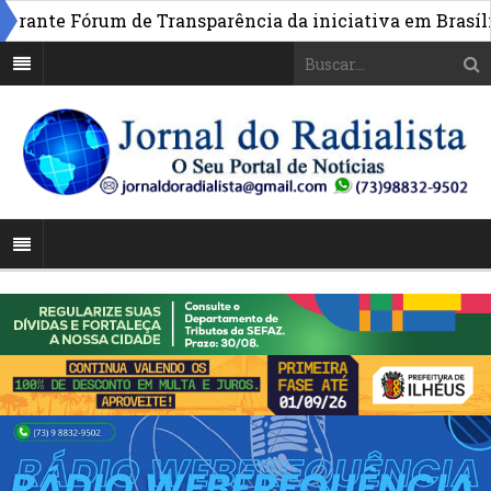
»
te Fórum de Transparência da iniciativa em Brasília
P
cções criminosas em Salvador