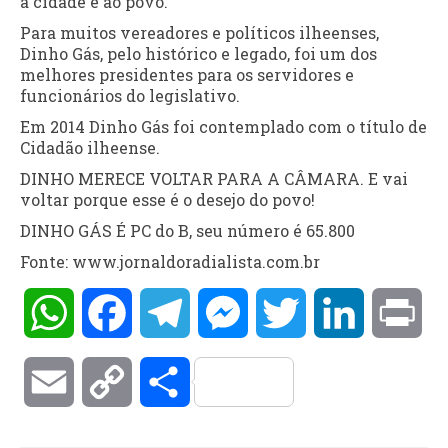
a cidade e ao povo.
Para muitos vereadores e políticos ilheenses,
Dinho Gás, pelo histórico e legado, foi um dos
melhores presidentes para os servidores e
funcionários do legislativo.
Em 2014 Dinho Gás foi contemplado com o título de
Cidadão ilheense.
DINHO MERECE VOLTAR PARA A CÂMARA. E vai
voltar porque esse é o desejo do povo!
DINHO GÁS É PC do B, seu número é 65.800
Fonte: www.jornaldoradialista.com.br
WhatsApp
Facebook
Telegram
Messenger
Twitter
LinkedIn
Pri
Email
Copy
Compartilhar
Link