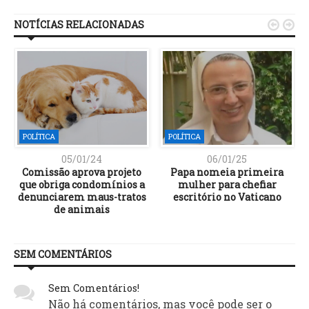
NOTÍCIAS RELACIONADAS


POLÍTICA
POLÍTICA
05/01/24
06/01/25
a
Comissão aprova projeto
Papa nomeia primeira
que obriga condomínios a
mulher para chefiar
denunciarem maus-tratos
escritório no Vaticano
de animais
SEM COMENTÁRIOS
Sem Comentários!
Não há comentários, mas você pode ser o