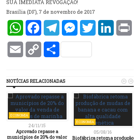
SUA IMEDIATA REVOGAÇÃO!
Brasília (DF), 7 de novembro de 2017
WhatsApp
Facebook
Telegram
Messenger
Twitter
LinkedIn
Pri
Email
Copy
Compartilhar
Link
NOTÍCIAS RELACIONADAS


ECONOMIA
ECONOMIA
24/11/15
Aprovado repasse a
05/08/16
municípios de 20% do valor
Biofábrica retoma produção