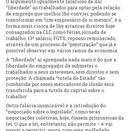
O argumento igualmente falacioso de dar
“liberdade” ao trabalhador para optar pela relação
de emprego que melhor lhe convier, podendo se
transformar em “um empresário de si mesmo”, é a
forma mais cínica de lhe arrancar direitos hoje
consagrados na CLT, como férias, jornada de
trabalho, 13º salário, FGTS, repouso remunerado,
através de um processo de “pejotização” que já é
possível observar em vários ramos da economia.
A “liberdade” aí apregoada nada mais é do que a
liberdade do empregador de submeter o
trabalhador a seus interesses, sem direitos e sem
proteção. A chamada “tutela do Estado” tão
combatida por esses mercadores de ilusão será
transferida para a tutela do capital sobre o
trabalho!
Outra falácia inominável é a introdução do
“negociado sobre o legislado”, como se as
negociações coletivas, hoje, fossem prisioneiras da
lei. O que a lei, entretanto, não permite – e vai
passar a permitir, agora, com essa malfadada