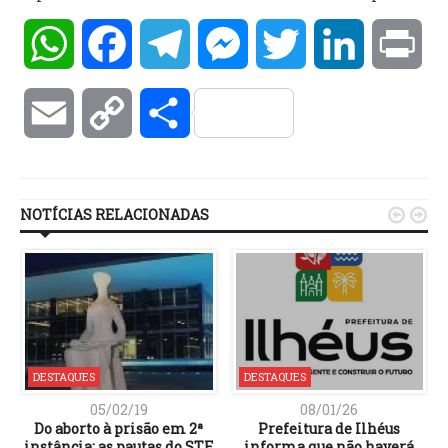
WhatsApp
Facebook
Telegram
Messenger
Twitter
LinkedIn
Pri
Email
Copy
Compartilhar
Link
NOTÍCIAS RELACIONADAS


DESTAQUES
DESTAQUES
05/02/19
08/01/26
Do aborto à prisão em 2ª
Prefeitura de Ilhéus
instância: as pautas do STF
informa que não haverá