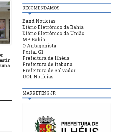
RECOMENDAMOS
Band Notícias
Diário Eletrônico da Bahia
Diário Eletrônico da União
MP Bahia
BASTIDORES
BASTIDORES
O Antagonista
28/06/21
02/09/20
Portal G1
or
Municípios baianos
Banco Central apresen
Prefeitura de Ilhéus
estir
receberão R$ 52,6 milhões
nova cédula de R$ 20
Prefeitura de Itabuna
r uma
em emendas para a saúde
Prefeitura de Salvador
UOL Notícias
MARKETING JR