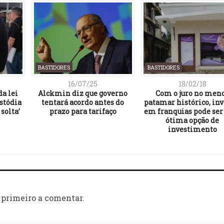
BASTIDORES
BASTIDORES
16/07/25
18/02/18
a lei
Alckmin diz que governo
Com o juro no men
ustódia
tentará acordo antes do
patamar histórico, inv
solta’
prazo para tarifaço
em franquias pode se
ótima opção de
investimento
 primeiro a comentar.