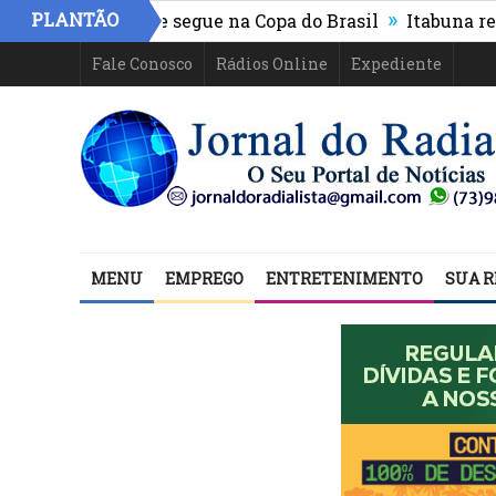
»
PLANTÃO
hletico-PR e segue na Copa do Brasil
Itabuna registra
Fale Conosco
Rádios Online
Expediente
MENU
EMPREGO
ENTRETENIMENTO
SUA R