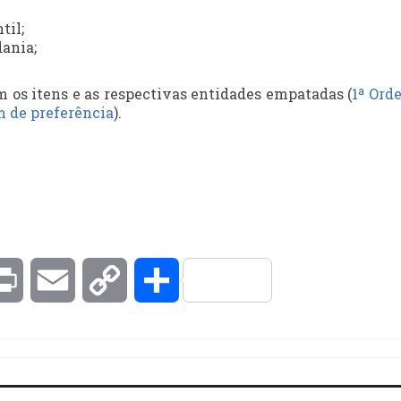
til;
ania;
m os itens e as respectivas entidades empatadas (
1ª Ord
m de preferência
).
kedIn
Print
Email
Copy
Compartilhar
Link