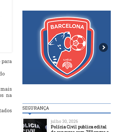
 para
 do
 mais
os na
SEGURANÇA
tados
julho 30, 2026
Polícia Civil publica edital