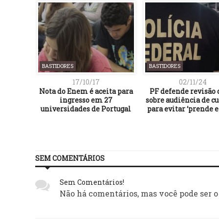
BASTIDORES
BASTIDORES
17/10/17
02/11/24
esenta
Nota do Enem é aceita para
PF defende revisão d
$ 200
ingresso em 27
sobre audiência de c
universidades de Portugal
para evitar ‘prende e 
SEM COMENTÁRIOS
Sem Comentários!
Não há comentários, mas você pode ser o