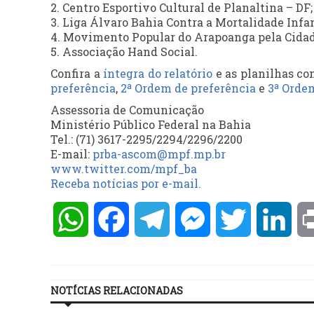
2. Centro Esportivo Cultural de Planaltina – DF;
3. Liga Álvaro Bahia Contra a Mortalidade Infan
4. Movimento Popular do Arapoanga pela Cidad
5. Associação Hand Social.
Confira a
íntegra do relatório
e as planilhas co
preferência
,
2ª Ordem de preferência
e
3ª Orde
Assessoria de Comunicação
Ministério Público Federal na Bahia
Tel.: (71) 3617-2295/2294/2296/2200
E-mail:
prba-ascom@mpf.mp.br
www.twitter.com/mpf_ba
Receba notícias por e-mail.
WhatsApp
Facebook
Telegram
Messenger
Twitter
Lin
NOTÍCIAS RELACIONADAS