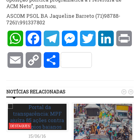
ACM Neto”, pontuou.
ASCOM PSOL BA Jaqueline Barreto (71)98788-
7261\991337802
WhatsApp
Facebook
Telegram
Messenger
Twitter
LinkedIn
Pri
Email
Copy
Compartilhar
Link
NOTÍCIAS RELACIONADAS


DESTAQUES
15/06/16