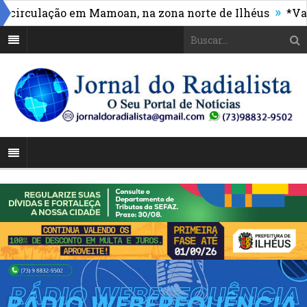
»
culação em Mamoan, na zona norte de Ilhéus
*Vasco m