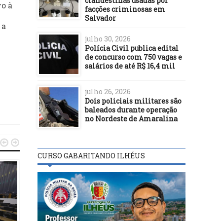
clandestinas usadas por
vo à
facções criminosas em
Salvador
 a
julho 30, 2026
Polícia Civil publica edital
de concurso com 750 vagas e
salários de até R$ 16,4 mil
julho 26, 2026
Dois policiais militares são
baleados durante operação
no Nordeste de Amaralina


CURSO GABARITANDO ILHÉUS