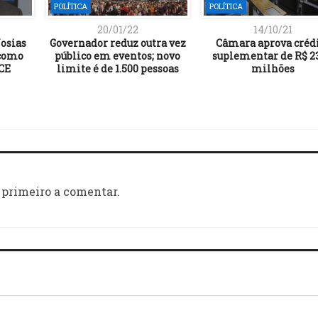
POLÍTICA
POLÍTICA
20/01/22
14/10/21
Josias
Governador reduz outra vez
Câmara aprova créd
 como
público em eventos; novo
suplementar de R$ 2
CE
limite é de 1.500 pessoas
milhões
 primeiro a comentar.