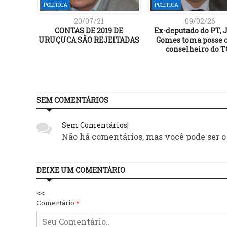
POLÍTICA
POLÍTICA
20/07/21
09/02/26
SA DA
CONTAS DE 2019 DE
Ex-deputado do PT, 
NTAÇÃO
URUÇUCA SÃO REJEITADAS
Gomes toma posse
TIO DE
conselheiro do T
RIOR DA
SEM COMENTÁRIOS
Sem Comentários!
Não há comentários, mas você pode ser o
DEIXE UM COMENTÁRIO
<<
Comentário:
*