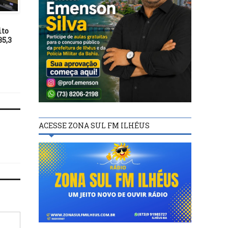
POLÍTICA
POLÍTICA
27/03/20
22/02/19
ito
Coronavírus: Curitiba é a
SETOR DE PESQUISA 
35,3
primeira cidade a
UESC VISA IMPLANTA
disponibilizar telemedicina
DE ÁREAS DE PLANTIO
PIMENTA NO INTERIOR
BAHIA
ACESSE ZONA SUL FM ILHÉUS