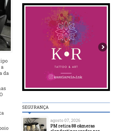
tipo
 a
a da
nas
 O
SEGURANÇA
ka
agosto 07, 2026
PM retira 88 câmeras
poio