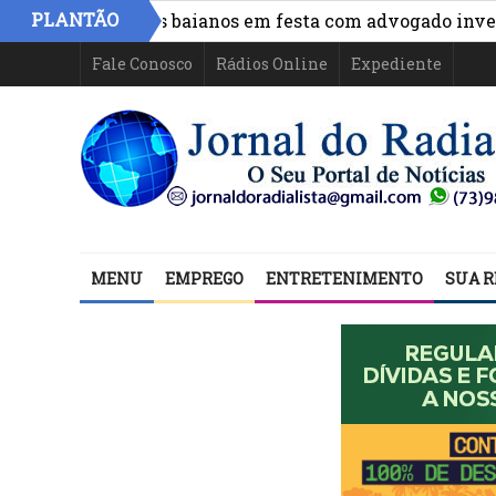
PLANTÃO
de políticos baianos em festa com advogado investigado 
Fale Conosco
Rádios Online
Expediente
MENU
EMPREGO
ENTRETENIMENTO
SUA R