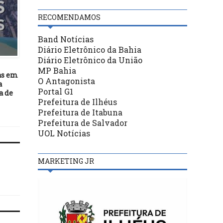
RECOMENDAMOS
DESTAQUES
Band Notícias
08/10/17
Diário Eletrônico da Bahia
DESTAQUES
Vereador ilheense GI
Diário Eletrônico da União
GOMES (PV) mantém s
12/03/25
MP Bahia
posição firme contra 
as em
TSE ATUALIZA RESULTADOS
O Antagonista
fechamento do Hospit
a
DAS ELEIÇÕES DE 2024 EM
Portal G1
Regional
a de
ILHÉUS APÓS CASSAÇÃO DE
Prefeitura de Ilhéus
VEREADORES
Prefeitura de Itabuna
Prefeitura de Salvador
UOL Notícias
MARKETING JR