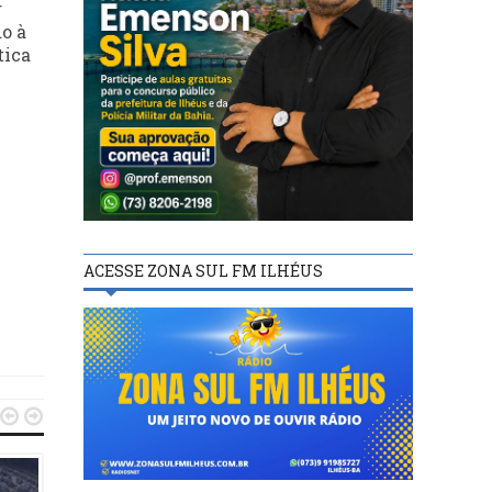
r
o à
tica
ACESSE ZONA SUL FM ILHÉUS

