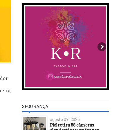
ador
reira,
SEGURANÇA
agosto 07, 2026
PM retira 88 câmeras