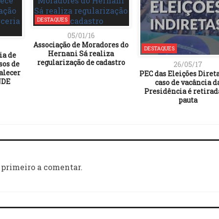
DESTAQUES
05/01/16
Associação de Moradores do
DESTAQUES
Hernani Sá realiza
ia de
regularização de cadastro
sos de
26/05/17
alecer
PEC das Eleições Diret
NDE
caso de vacância d
Presidência é retirad
pauta
 primeiro a comentar.