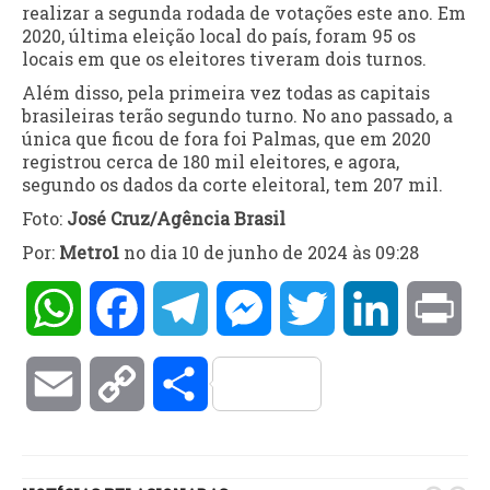
realizar a segunda rodada de votações este ano. Em
2020, última eleição local do país, foram 95 os
locais em que os eleitores tiveram dois turnos.
Além disso, pela primeira vez todas as capitais
brasileiras terão segundo turno. No ano passado, a
única que ficou de fora foi Palmas, que em 2020
registrou cerca de 180 mil eleitores, e agora,
segundo os dados da corte eleitoral, tem 207 mil.
Foto:
José Cruz/Agência Brasil
Por:
Metro1
no dia 10 de junho de 2024 às 09:28
WhatsApp
Facebook
Telegram
Messenger
Twitter
LinkedIn
Pri
Email
Copy
Compartilhar
Link