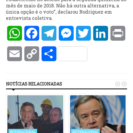
mês de maio de 2018. Não há outra alternativa, a
única opção é o voto”, declarou Rodríguez em
entrevista coletiva.
WhatsApp
Facebook
Telegram
Messenger
Twitter
LinkedIn
Pri
Email
Copy
Compartilhar
Link
NOTÍCIAS RELACIONADAS


INTERNACIONAL
INTERNACIONAL