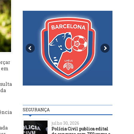
orçar
0 em
nsulta
 da
SEGURANÇA
gência
julho 30, 2026
hada
Polícia Civil publica edital
ver