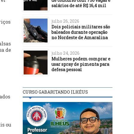
de concurso com 750 vagas e
salários de até R$ 16,4 mil
julho 26, 2026
viços
Dois policiais militares são
baleados durante operação
no Nordeste de Amaralina
alsas
sa de
julho 24, 2026
Mulheres podem comprar e
usar spray de pimenta para
defesa pessoal
CURSO GABARITANDO ILHÉUS
nados
is ou