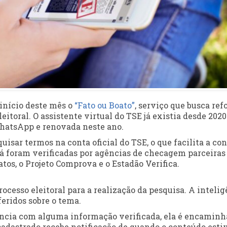
 início deste mês o
“Fato ou Boato”
, serviço que busca ref
itoral. O assistente virtual do TSE já existia desde 202
hatsApp e renovada neste ano.
isar termos na conta oficial do TSE, o que facilita a co
 já foram verificadas por agências de checagem parceiras
atos, o Projeto Comprova e o Estadão Verifica.
rocesso eleitoral para a realização da pesquisa. A inteli
feridos sobre o tema.
ncia com alguma informação verificada, ela é encamin
 cadastrado recebe notificação de quando o conteúdo esti