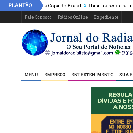
»
PLANTÃO
R e segue na Copa do Brasil
Itabuna registra maior cr
Fale Conosco
Rádios Online
Expediente
MENU
EMPREGO
ENTRETENIMENTO
SUA R