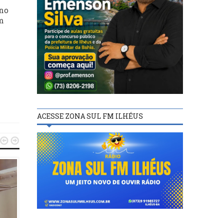
 no
am
ACESSE ZONA SUL FM ILHÉUS


BASTIDORES