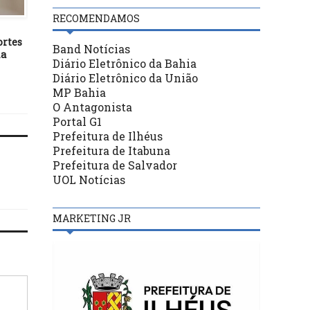
10/11/19
BASTIDORES
STF decide que
RECOMENDAMOS
cumprimento da pena d
06/05/26
começar após esgotame
ortes
Prefeitura de Itabuna abre
Band Notícias
de recursos
ia
inscrições para CNH Social
Diário Eletrônico da Bahia
com 150 vagas gratuitas
Diário Eletrônico da União
MP Bahia
O Antagonista
Portal G1
Prefeitura de Ilhéus
Prefeitura de Itabuna
Prefeitura de Salvador
UOL Notícias
MARKETING JR