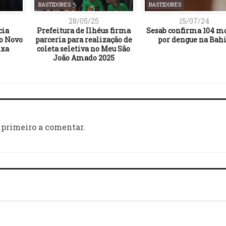
BASTIDORES
BASTIDORES
28/05/25
15/07/24
cia
Prefeitura de Ilhéus firma
Sesab confirma 104 m
do Novo
parceria para realização de
por dengue na Bah
ixa
coleta seletiva no Meu São
João Amado 2025
 primeiro a comentar.