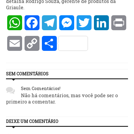
detalha Rodrigo Souza, gerente de produtos da
Griaule.
WhatsApp
Facebook
Telegram
Messenger
Twitter
LinkedIn
Pri
Email
Copy
Compartilhar
Link
SEM COMENTÁRIOS
Sem Comentários!
Não há comentários, mas você pode ser o
primeiro a comentar.
DEIXE UM COMENTÁRIO