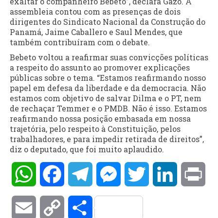
exaltar o companheiro Bebeto”, declara Gazo. A
assembleia contou com as presenças de dois
dirigentes do Sindicato Nacional da Construção do
Panamá, Jaime Caballero e Saul Mendes, que
também contribuíram com o debate.
Bebeto voltou a reafirmar suas convicções políticas
a respeito do assunto ao promover explicações
públicas sobre o tema. “Estamos reafirmando nosso
papel em defesa da liberdade e da democracia. Não
estamos com objetivo de salvar Dilma e o PT, nem
de rechaçar Temmer e o PMDB. Não é isso. Estamos
reafirmando nossa posição embasada em nossa
trajetória, pelo respeito à Constituição, pelos
trabalhadores, e para impedir retirada de direitos”,
diz o deputado, que foi muito aplaudido.
WhatsApp
Facebook
Telegram
Messenger
Twitter
LinkedIn
Pri
Email
Copy
Compartilhar