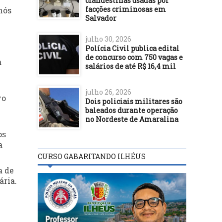
clandestinas usadas por
facções criminosas em
nós
Salvador
julho 30, 2026
Polícia Civil publica edital
de concurso com 750 vagas e
a
salários de até R$ 16,4 mil
julho 26, 2026
vo
Dois policiais militares são
baleados durante operação
no Nordeste de Amaralina
os
a
CURSO GABARITANDO ILHÉUS
a de
ária.