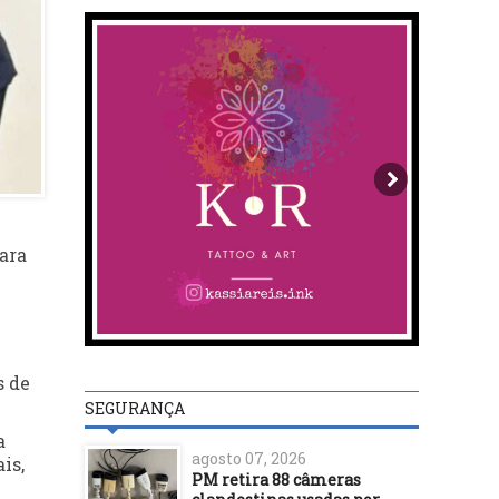
ara
s de
SEGURANÇA
a
agosto 07, 2026
is,
PM retira 88 câmeras