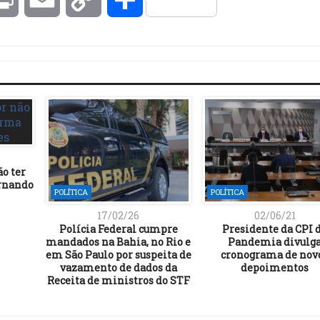
Link
ão ter
ernando
POLÍTICA
POLÍTICA
17/02/26
02/06/21
Polícia Federal cumpre
Presidente da CPI 
mandados na Bahia, no Rio e
Pandemia divulg
em São Paulo por suspeita de
cronograma de nov
vazamento de dados da
depoimentos
Receita de ministros do STF