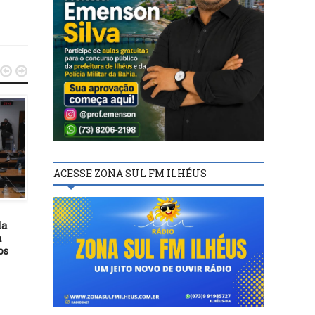


POLÍTICA
22/11/15
REUNIÃO DO COESO, HOJE,
DIA 23/11
ACESSE ZONA SUL FM ILHÉUS
POLÍTICA
04/02/23
da
Na Bienal da UNE,
a
Margareth diz que MinC 
os
representações em todo
estados