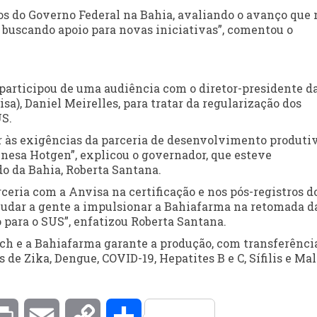
s do Governo Federal na Bahia, avaliando o avanço que 
 buscando apoio para novas iniciativas”, comentou o
participou de uma audiência com o diretor-presidente d
a), Daniel Meirelles, para tratar da regularização dos
US.
r às exigências da parceria de desenvolvimento produti
nesa Hotgen”, explicou o governador, que esteve
o da Bahia, Roberta Santana.
ceria com a Anvisa na certificação e nos pós-registros d
 ajudar a gente a impulsionar a Bahiafarma na retomada d
 para o SUS”, enfatizou Roberta Santana.
ch e a Bahiafarma garante a produção, com transferênci
 de Zika, Dengue, COVID-19, Hepatites B e C, Sífilis e Mal
kedIn
Print
Email
Copy
Compartilhar