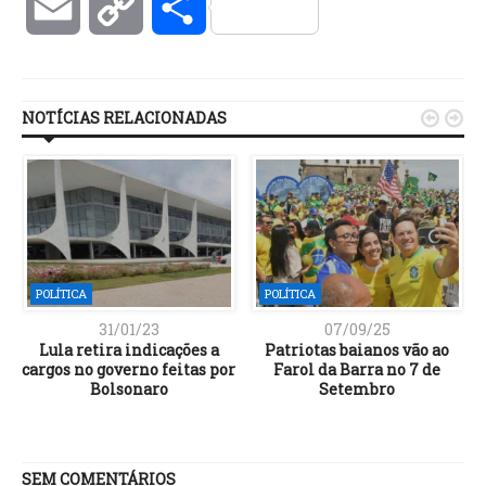
Email
Copy
Compartilhar
Link
NOTÍCIAS RELACIONADAS


POLÍTICA
POLÍTICA
31/01/23
07/09/25
a
Lula retira indicações a
Patriotas baianos vão ao
cargos no governo feitas por
Farol da Barra no 7 de
Bolsonaro
Setembro
SEM COMENTÁRIOS