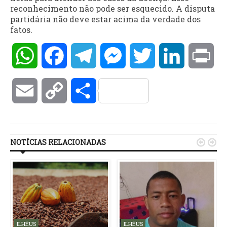
reconhecimento não pode ser esquecido. A disputa
partidária não deve estar acima da verdade dos
fatos.
WhatsApp
Facebook
Telegram
Messenger
Twitter
LinkedIn
Pri
Email
Copy
Compartilhar
Link
NOTÍCIAS RELACIONADAS


ILHÉUS
ILHÉUS