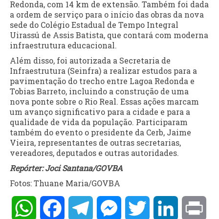
Redonda, com 14 km de extensão. Também foi dada
a ordem de serviço para o início das obras da nova
sede do Colégio Estadual de Tempo Integral
Uirassú de Assis Batista, que contará com moderna
infraestrutura educacional.
Além disso, foi autorizada a Secretaria de
Infraestrutura (Seinfra) a realizar estudos para a
pavimentação do trecho entre Lagoa Redonda e
Tobias Barreto, incluindo a construção de uma
nova ponte sobre o Rio Real. Essas ações marcam
um avanço significativo para a cidade e para a
qualidade de vida da população. Participaram
também do evento o presidente da Cerb, Jaime
Vieira, representantes de outras secretarias,
vereadores, deputados e outras autoridades.
Repórter: Joci Santana/GOVBA
Fotos: Thuane Maria/GOVBA
WhatsApp
Facebook
Telegram
Messenger
Twitter
LinkedIn
Pri