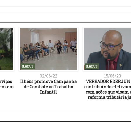
Link
ILHÉUS
ILHÉUS
02/06/22
15/06/23
rviços
Ilhéus promove Campanha
VEREADOR EDERJUNI
gem em
de Combate ao Trabalho
contribuindo efetiva
Infantil
com ações que visam
reforma tributária ju