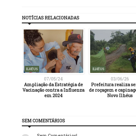
NOTÍCIAS RELACIONADAS
ILHÉUS
ILHÉUS
07/05/24
03/06/26
inário
Ampliação da Estratégia de
Prefeitura realiza se
i marcar
Vacinação contra a Influenza
de roçagem e capina
o Dia
em 2024
Novo Ilhéus
Mulher
SEM COMENTÁRIOS
Sem Comentários!