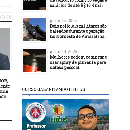
de concurso com 750 vagas e
salários de até R$ 16,4 mil


julho 26, 2026
Dois policiais militares são
baleados durante operação
no Nordeste de Amaralina
julho 24, 2026
Mulheres podem comprar e
usar spray de pimenta para
ILHÉUS
ILHÉUS
defesa pessoal
22/08/23
16/02/24
OR,
ILHÉUS: MORRE D. MARIA
3ª edição do Seminár
mente
XAVIER LISBOA (Mãe de
“Delas para Elas” vai ma
CURSO GABARITANDO ILHÉUS
 uma
Soraya Lisboa)
comemoração pelo Di
sta
Internacional da Mulh