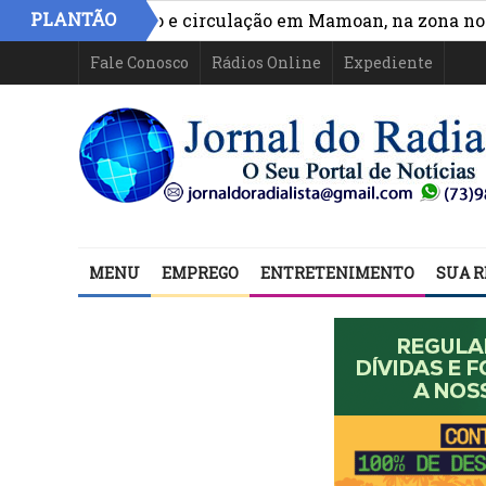
PLANTÃO
ora acesso e circulação em Mamoan, na zona norte de I
Fale Conosco
Rádios Online
Expediente
MENU
EMPREGO
ENTRETENIMENTO
SUA R