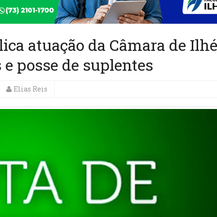
lica atuação da Câmara de Ilh
 e posse de suplentes
Elias Reis