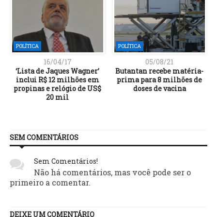
POLÍTICA
POLÍTICA
16/04/17
05/08/21
‘Lista de Jaques Wagner’
Butantan recebe matéria-
o
inclui R$ 12 milhões em
prima para 8 milhões de
propinas e relógio de US$
doses de vacina
20 mil
SEM COMENTÁRIOS
Sem Comentários!
Não há comentários, mas você pode ser o
primeiro a comentar.
DEIXE UM COMENTÁRIO