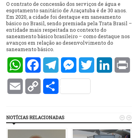
O contrato de concessão dos serviços de água e
esgotamento sanitário de Araçatuba é de 30 anos.
Em 2020, a cidade foi destaque em saneamento
básico no Brasil, sendo premiada pela Trata Brasil –
entidade mais respeitada no contexto do
saneamento básico brasileiro – como destaque nos
avanços em relação ao desenvolvimento do
saneamento básico.
WhatsApp
Facebook
Telegram
Messenger
Twitter
LinkedIn
Pri
Email
Copy
Compartilhar
Link
NOTÍCIAS RELACIONADAS

