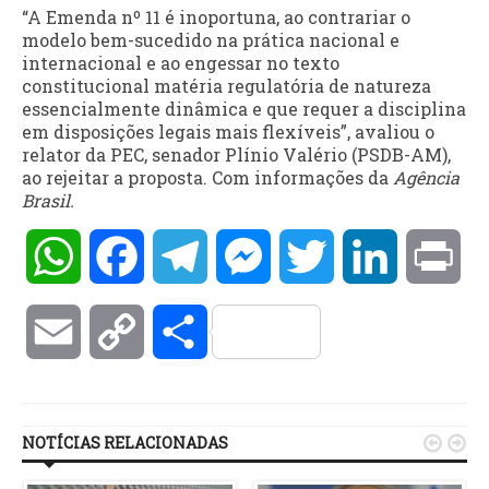
“A Emenda nº 11 é inoportuna, ao contrariar o
modelo bem-sucedido na prática nacional e
internacional e ao engessar no texto
constitucional matéria regulatória de natureza
essencialmente dinâmica e que requer a disciplina
em disposições legais mais flexíveis”, avaliou o
relator da PEC, senador Plínio Valério (PSDB-AM),
ao rejeitar a proposta. Com informações da
Agência
Brasil.
WhatsApp
Facebook
Telegram
Messenger
Twitter
LinkedIn
Pri
Email
Copy
Compartilhar
Link
NOTÍCIAS RELACIONADAS

