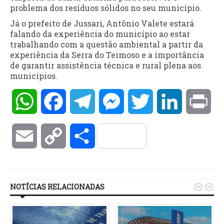
problema dos resíduos sólidos no seu município.
Já o prefeito de Jussari, Antônio Valete estará
falando da experiência do município ao estar
trabalhando com a questão ambiental a partir da
experiência da Serra do Teimoso e a importância
de garantir assistência técnica e rural plena aos
municípios.
WhatsApp
Facebook
Telegram
Messenger
Twitter
LinkedIn
Pri
Email
Copy
Compartilhar
Link
NOTÍCIAS RELACIONADAS

