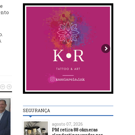
de
ento
o.
.


SEGURANÇA
agosto 07, 2026
PM retira 88 câmeras