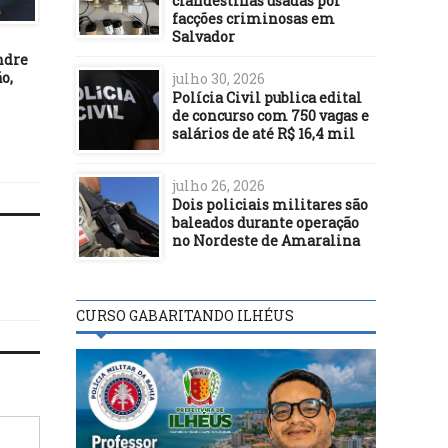
clandestinas usadas por
DESTAQUES
DESTAQUES
facções criminosas em
Salvador
28/02/26
25/09/20
ndre
Agentes culturais de mais de
Bolsonaro sanciona lei 
o,
100 municípios participam
amplia uso de assinat
julho 30, 2026
da III Teia dos Pontos de
digital
Polícia Civil publica edital
Cultura em Feira de Santana
de concurso com 750 vagas e
salários de até R$ 16,4 mil
julho 26, 2026
Dois policiais militares são
baleados durante operação
no Nordeste de Amaralina
CURSO GABARITANDO ILHÉUS