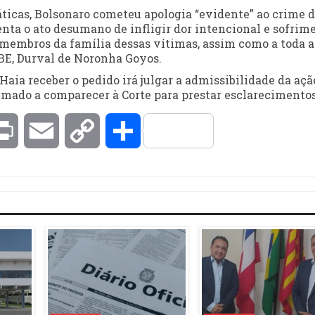
ticas, Bolsonaro cometeu apologia “evidente” ao crime 
enta o ato desumano de infligir dor intencional e sofrim
 membros da família dessas vítimas, assim como a toda a
UBE, Durval de Noronha Goyos.
aia receber o pedido irá julgar a admissibilidade da açã
timado a comparecer à Corte para prestar esclarecimentos
kedIn
Print
Email
Copy
Compartilhar
Link