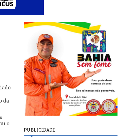
diado
o da
a
ou o
PUBLICIDADE