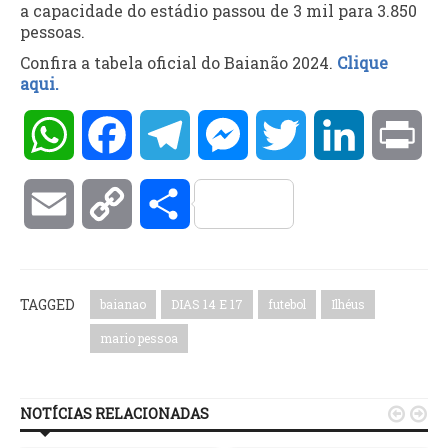
a capacidade do estádio passou de 3 mil para 3.850
pessoas.
Confira a tabela oficial do Baianão 2024.
Clique
aqui.
WhatsApp
Facebook
Telegram
Messenger
Twitter
LinkedIn
Pri
Email
Copy
Compartilhar
Link
TAGGED
baianao
DIAS 14 E 17
futebol
Ilhéus
mario pessoa
NOTÍCIAS RELACIONADAS

