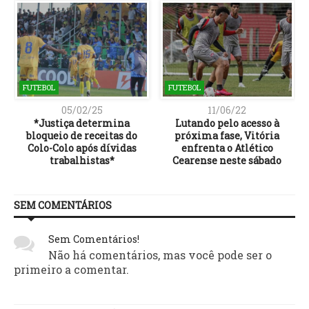
FUTEBOL
FUTEBOL
05/02/25
11/06/22
*Justiça determina
Lutando pelo acesso à
bloqueio de receitas do
próxima fase, Vitória
Colo-Colo após dívidas
enfrenta o Atlético
trabalhistas*
Cearense neste sábado
SEM COMENTÁRIOS
Sem Comentários!
Não há comentários, mas você pode ser o
primeiro a comentar.