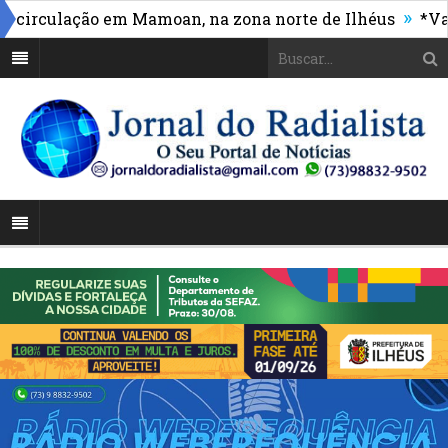
»
culação em Mamoan, na zona norte de Ilhéus
*Vasco m