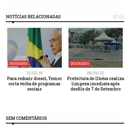
Link
NOTÍCIAS RELACIONADAS


DESTAQUES
DESTAQUES
31/05/18
08/09/25
e
Para reduzir diesel, Temer
Prefeitura de Ilhéus realiza
corta verba de programas
limpeza imediata após
sociais
desfile de 7 de Setembro
SEM COMENTÁRIOS