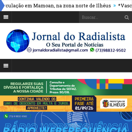
»
ulação em Mamoan, na zona norte de Ilhéus
*Vasco ma