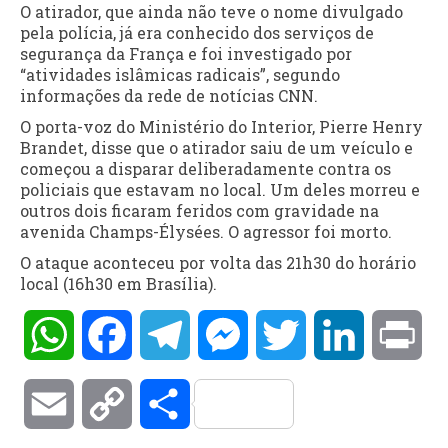
O atirador, que ainda não teve o nome divulgado
pela polícia, já era conhecido dos serviços de
segurança da França e foi investigado por
“atividades islâmicas radicais”, segundo
informações da rede de notícias CNN.
O porta-voz do Ministério do Interior, Pierre Henry
Brandet, disse que o atirador saiu de um veículo e
começou a disparar deliberadamente contra os
policiais que estavam no local. Um deles morreu e
outros dois ficaram feridos com gravidade na
avenida Champs-Élysées. O agressor foi morto.
O ataque aconteceu por volta das 21h30 do horário
local (16h30 em Brasília).
WhatsApp
Facebook
Telegram
Messenger
Twitter
LinkedIn
Pri
Email
Copy
Compartilhar