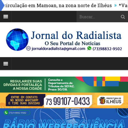
»
culação em Mamoan, na zona norte de Ilhéus
*Vasco m