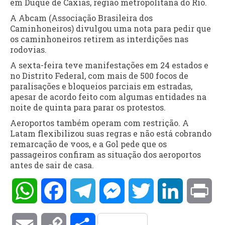
em Duque de Caxias, região metropolitana do Rio.
A Abcam (Associação Brasileira dos
Caminhoneiros) divulgou uma nota para pedir que
os caminhoneiros retirem as interdições nas
rodovias.
A sexta-feira teve manifestações em 24 estados e
no Distrito Federal, com mais de 500 focos de
paralisações e bloqueios parciais em estradas,
apesar de acordo feito com algumas entidades na
noite de quinta para parar os protestos.
Aeroportos também operam com restrição. A
Latam flexibilizou suas regras e não está cobrando
remarcação de voos, e a Gol pede que os
passageiros confiram as situação dos aeroportos
antes de sair de casa.
WhatsApp
Facebook
Telegram
Messenger
Twitter
LinkedIn
Pri