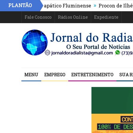
»
PLANTÃO
 despacha o apático Fluminense
Procon de Ilhéus orie
Fale Conosco
Rádios Online
Expediente
MENU
EMPREGO
ENTRETENIMENTO
SUA R