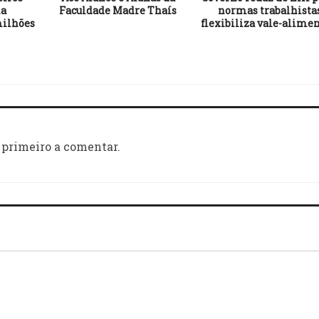
ma
Faculdade Madre Thaís
normas trabalhista
ilhões
flexibiliza vale-alime
 primeiro a comentar.