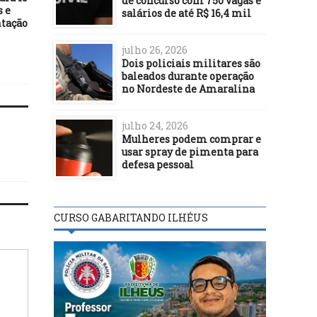
de concurso com 750 vagas e
s e
Eduardo Bolsonaro em
lançamento do Carnav
salários de até R$ 16,4 mil
ntação
cenários de 1º turno de 2026,
Ouro Negro e solicita ap
diz Atlas/Intel
do Estado para blocos afr
Ilhéus
julho 26, 2026
Dois policiais militares são
baleados durante operação
no Nordeste de Amaralina
julho 24, 2026
Mulheres podem comprar e
usar spray de pimenta para
defesa pessoal
CURSO GABARITANDO ILHÉUS