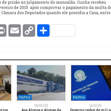
s de prisão no julgamento do mensalão. Cunha recebeu
evereiro de 2015 após comprovar o pagamento da multa d
a Câmara dos Deputados quando ele presidia a Casa, entre
kedIn
Print
Email
Copy
Compartilhar
Link
POLÍTICA
POLÍTICA
19/01/22
11/11/21
eiros
Aos Alunos e Alunas da
Governo reduz de mil p