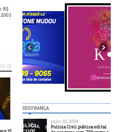
e R$
 2003


SEGURANÇA
POLÍTICA
POLÍTICA
julho 30, 2026
12/02/25
18/01/24
Polícia Civil publica edital
ara 15
Lula supera Tarcísio e
Bebeto Galvão participa