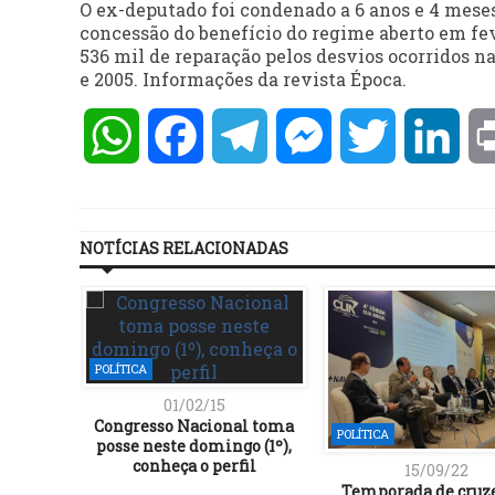
O ex-deputado foi condenado a 6 anos e 4 mese
concessão do benefício do regime aberto em f
536 mil de reparação pelos desvios ocorridos n
e 2005. Informações da revista Época.
WhatsApp
Facebook
Telegram
Messenger
Twitter
Lin
NOTÍCIAS RELACIONADAS
POLÍTICA
01/02/15
Congresso Nacional toma
POLÍTICA
posse neste domingo (1º),
conheça o perfil
15/09/22
Temporada de cruz