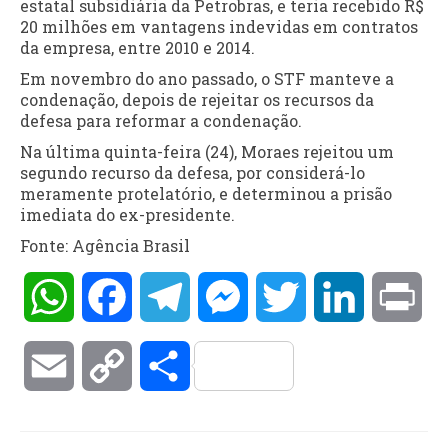
estatal subsidiária da Petrobras, e teria recebido R$
20 milhões em vantagens indevidas em contratos
da empresa, entre 2010 e 2014.
Em novembro do ano passado, o STF manteve a
condenação, depois de rejeitar os recursos da
defesa para reformar a condenação.
Na última quinta-feira (24), Moraes rejeitou um
segundo recurso da defesa, por considerá-lo
meramente protelatório, e determinou a prisão
imediata do ex-presidente.
Fonte: Agência Brasil
WhatsApp
Facebook
Telegram
Messenger
Twitter
LinkedIn
Pri
Email
Copy
Compartilhar
Link