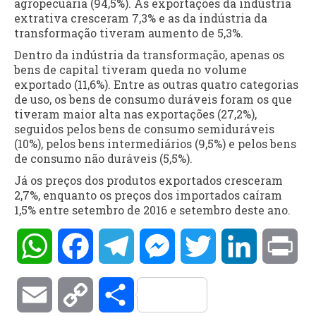
agropecuária (94,5%). As exportações da indústria
extrativa cresceram 7,3% e as da indústria da
transformação tiveram aumento de 5,3%.
Dentro da indústria da transformação, apenas os
bens de capital tiveram queda no volume
exportado (11,6%). Entre as outras quatro categorias
de uso, os bens de consumo duráveis foram os que
tiveram maior alta nas exportações (27,2%),
seguidos pelos bens de consumo semiduráveis
(10%), pelos bens intermediários (9,5%) e pelos bens
de consumo não duráveis (5,5%).
Já os preços dos produtos exportados cresceram
2,7%, enquanto os preços dos importados caíram
1,5% entre setembro de 2016 e setembro deste ano.
WhatsApp
Facebook
Telegram
Messenger
Twitter
LinkedIn
Pri
Email
Copy
Compartilhar