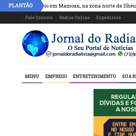
»
PLANTÃO
 e circulação em Mamoan, na zona norte de Ilhéus
*V
Fale Conosco
Rádios Online
Expediente
MENU
EMPREGO
ENTRETENIMENTO
SUA R