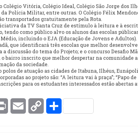
Colégio Vitória, Colégio Ideal, Colégio São Jorge dos Ilh
da Polícia Militar, entre outras. O Colégio Félix Mendon
ão transportados gratuitamente pela Rota.
ciativa da TV Santa Cruz de estímulo à leitura e à escrit
 tendo como público alvo os alunos das escolas públicas
 Médio, incluindo o EJA (Educação de Jovens e Adultos).
adã, que identificará três escolas que melhor desenvolve
a a discussão do tema do Projeto; e o concurso Desafio Mã
, o bairro inscrito que melhor despertar na comunidade a
rmação da sociedade.
olos de atuação as cidades de Itabuna, Ilhéus, Eunápoli
rporadas ao projeto são: “A leitura vai à praça”; “Papo de
scrições para os estudantes interessados estão abertas a
kedIn
Print
Email
Copy
Compartilhar
Link