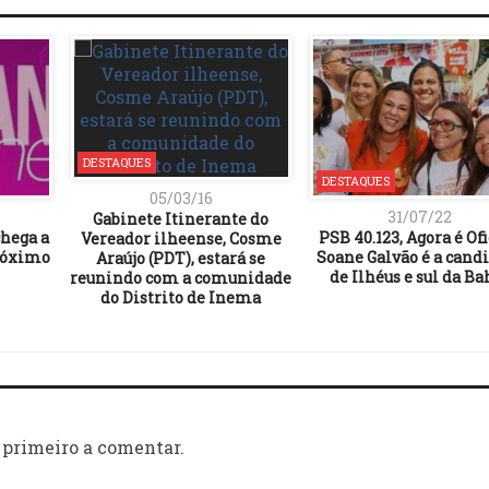
DESTAQUES
DESTAQUES
05/03/16
31/07/22
Gabinete Itinerante do
hega a
PSB 40.123, Agora é Ofi
Vereador ilheense, Cosme
próximo
Soane Galvão é a cand
Araújo (PDT), estará se
de Ilhéus e sul da Ba
reunindo com a comunidade
do Distrito de Inema
 primeiro a comentar.