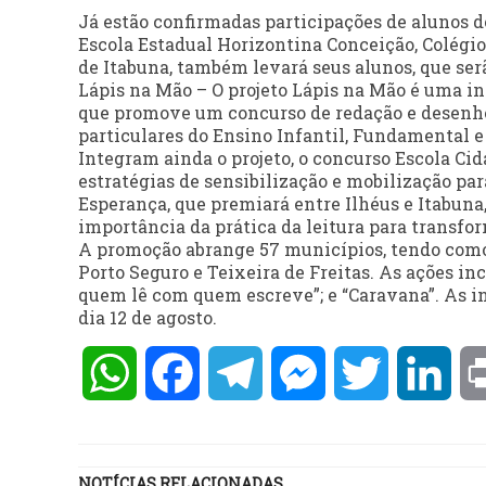
Já estão confirmadas participações de alunos do 
Escola Estadual Horizontina Conceição, Colégio 
de Itabuna, também levará seus alunos, que ser
Lápis na Mão – O projeto Lápis na Mão é uma ini
que promove um concurso de redação e desenho,
particulares do Ensino Infantil, Fundamental e
Integram ainda o projeto, o concurso Escola Cid
estratégias de sensibilização e mobilização par
Esperança, que premiará entre Ilhéus e Itabuna
importância da prática da leitura para transfo
A promoção abrange 57 municípios, tendo como p
Porto Seguro e Teixeira de Freitas. As ações inco
quem lê com quem escreve”; e “Caravana”. As in
dia 12 de agosto.
WhatsApp
Facebook
Telegram
Messenger
Twitter
Lin
NOTÍCIAS RELACIONADAS