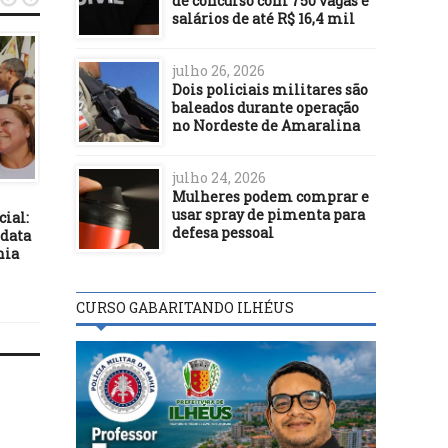
de concurso com 750 vagas e
salários de até R$ 16,4 mil
julho 26, 2026
Dois policiais militares são
baleados durante operação
no Nordeste de Amaralina
DESTAQUES
DESTAQUES
julho 24, 2026
Mulheres podem comprar e
05/06/17
22/02/22
usar spray de pimenta para
cial:
Rui lança edital para
Servidores públicos d
defesa pessoal
idata
primeiros centros de
Ilhéus já podem solici
hia
canoagem na Bahia
adesão ao plano de saúd
Equality
CURSO GABARITANDO ILHÉUS