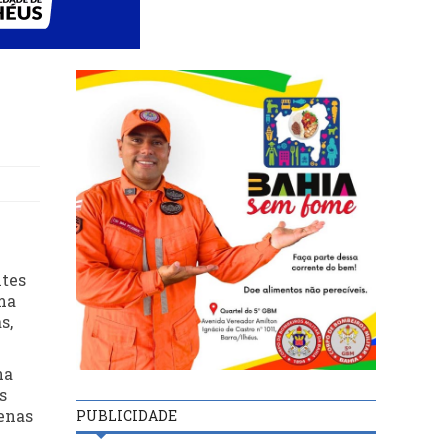
ntes
ma
s,
na
s
penas
PUBLICIDADE