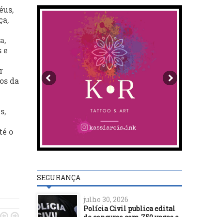
éus,
ça,
a,
 e
r
os da
s,
té o
SEGURANÇA
julho 30, 2026
Polícia Civil publica edital

