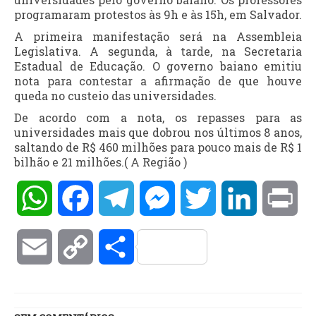
programaram protestos às 9h e às 15h, em Salvador.
A primeira manifestação será na Assembleia
Legislativa. A segunda, à tarde, na Secretaria
Estadual de Educação. O governo baiano emitiu
nota para contestar a afirmação de que houve
queda no custeio das universidades.
De acordo com a nota, os repasses para as
universidades mais que dobrou nos últimos 8 anos,
saltando de R$ 460 milhões para pouco mais de R$ 1
bilhão e 21 milhões.( A Região )
WhatsApp
Facebook
Telegram
Messenger
Twitter
LinkedIn
Pri
Email
Copy
Compartilhar
Link