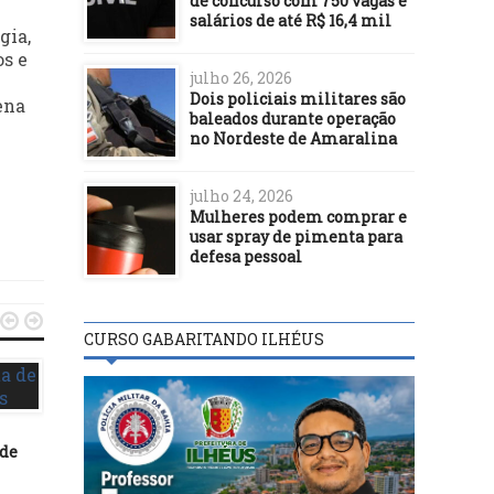
de concurso com 750 vagas e
salários de até R$ 16,4 mil
gia,
os e
julho 26, 2026
Dois policiais militares são
ena
baleados durante operação
no Nordeste de Amaralina
julho 24, 2026
Mulheres podem comprar e
usar spray de pimenta para
defesa pessoal


CURSO GABARITANDO ILHÉUS
 de