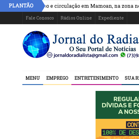
PLANTÃO
ora acesso e circulação em Mamoan, na zona norte de I
Fale Conosco
Rádios Online
Expediente
MENU
EMPREGO
ENTRETENIMENTO
SUA R