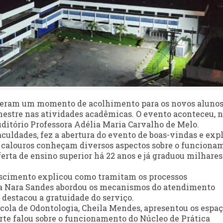
veram um momento de acolhimento para os novos alunos
estre nas atividades acadêmicas. O evento aconteceu, 
 auditório Professora Adélia Maria Carvalho de Melo.
aculdades, fez a abertura do evento de boas-vindas e exp
s calouros conheçam diversos aspectos sobre o funciona
ferta de ensino superior há 22 anos e já graduou milhares
ascimento explicou como tramitam os processos
ga Nara Sandes abordou os mecanismos do atendimento
destacou a gratuidade do serviço.
scola de Odontologia, Cheila Mendes, apresentou os espaç
arte falou sobre o funcionamento do Núcleo de Prática