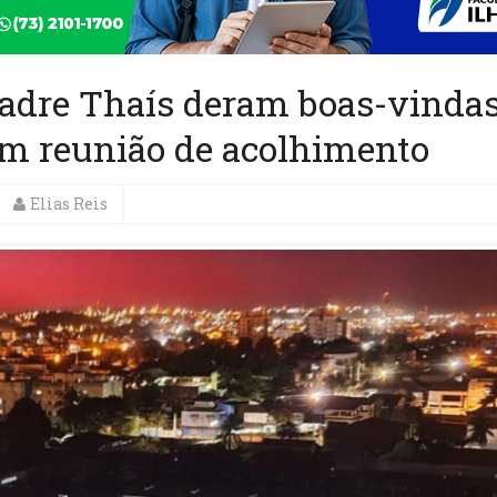
Madre Thaís deram boas-vinda
m reunião de acolhimento
Elias Reis