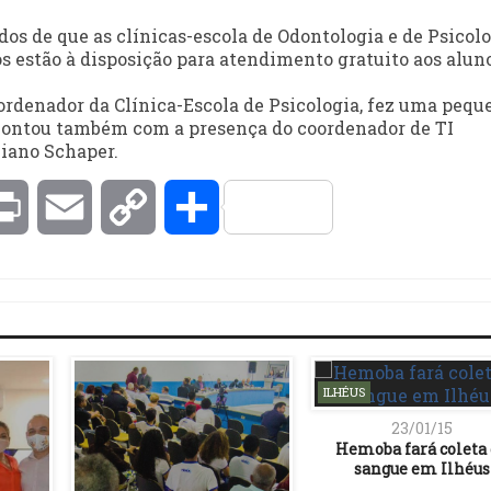
os de que as clínicas-escola de Odontologia e de Psicolo
s estão à disposição para atendimento gratuito aos alun
oordenador da Clínica-Escola de Psicologia, fez uma pequ
 contou também com a presença do coordenador de TI
biano Schaper.
kedIn
Print
Email
Copy
Compartilhar
Link
ILHÉUS
23/01/15
Hemoba fará coleta
sangue em Ilhéus