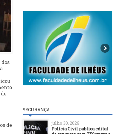
 dos
na
licou
mento
 de
SEGURANÇA
julho 30, 2026
os de
Polícia Civil publica edital