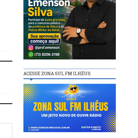
ILHÉUS
ILHÉUS
22/09/21
18/12/24
Mãe de ilheense vítima de
Governo da Bahia gara
acidente em Portugal pede
pagamento de salários
ajuda na Câmara para
assistência no Hospit
sepultar o filho em Ilhéus
Regional Costa do Cac
ACESSE ZONA SUL FM ILHÉUS