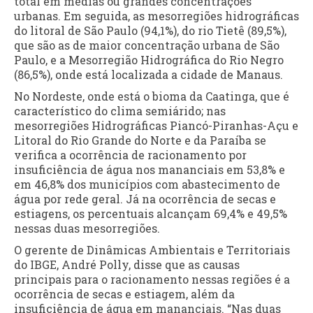
total em médias ou grandes concentrações
urbanas. Em seguida, as mesorregiões hidrográficas
do litoral de São Paulo (94,1%), do rio Tietê (89,5%),
que são as de maior concentração urbana de São
Paulo, e a Mesorregião Hidrográfica do Rio Negro
(86,5%), onde está localizada a cidade de Manaus.
No Nordeste, onde está o bioma da Caatinga, que é
característico do clima semiárido; nas
mesorregiões Hidrográficas Piancó-Piranhas-Açu e
Litoral do Rio Grande do Norte e da Paraíba se
verifica a ocorrência de racionamento por
insuficiência de água nos mananciais em 53,8% e
em 46,8% dos municípios com abastecimento de
água por rede geral. Já na ocorrência de secas e
estiagens, os percentuais alcançam 69,4% e 49,5%
nessas duas mesorregiões.
O gerente de Dinâmicas Ambientais e Territoriais
do IBGE, André Polly, disse que as causas
principais para o racionamento nessas regiões é a
ocorrência de secas e estiagem, além da
insuficiência de água em mananciais. “Nas duas