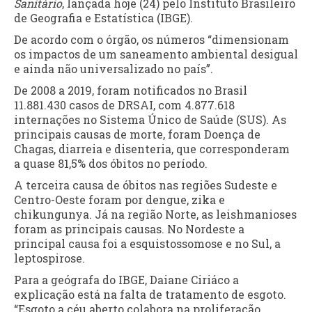
Sanitário
, lançada hoje (24) pelo Instituto Brasileiro
de Geografia e Estatística (IBGE).
De acordo com o órgão, os números “dimensionam
os impactos de um saneamento ambiental desigual
e ainda não universalizado no país”.
De 2008 a 2019, foram notificados no Brasil
11.881.430 casos de DRSAI, com 4.877.618
internações no Sistema Único de Saúde (SUS). As
principais causas de morte, foram Doença de
Chagas, diarreia e disenteria, que corresponderam
a quase 81,5% dos óbitos no período.
A terceira causa de óbitos nas regiões Sudeste e
Centro-Oeste foram por dengue, zika e
chikungunya. Já na região Norte, as leishmanioses
foram as principais causas. No Nordeste a
principal causa foi a esquistossomose e no Sul, a
leptospirose.
Para a geógrafa do IBGE, Daiane Ciriáco a
explicação está na falta de tratamento de esgoto.
“Esgoto a céu aberto colabora na proliferação