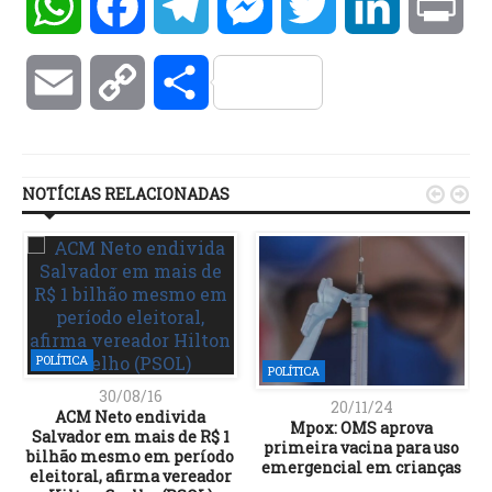
WhatsApp
Facebook
Telegram
Messenger
Twitter
LinkedIn
Pri
Email
Copy
Compartilhar
Link
NOTÍCIAS RELACIONADAS


POLÍTICA
POLÍTICA
30/08/16
20/11/24
ACM Neto endivida
Mpox: OMS aprova
Salvador em mais de R$ 1
primeira vacina para uso
bilhão mesmo em período
emergencial em crianças
eleitoral, afirma vereador