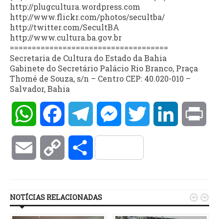
http://plugcultura.wordpress.com
http://www.flickr.com/photos/secultba/
http://twitter.com/SecultBA
http://www.cultura.ba.gov.br
====================================
Secretaria de Cultura do Estado da Bahia
Gabinete do Secretário Palácio Rio Branco, Praça
Thomé de Souza, s/n – Centro CEP: 40.020-010 –
Salvador, Bahia
WhatsApp
Facebook
Telegram
Messenger
Twitter
LinkedIn
Pri
Email
Copy
Compartilhar
Link
NOTÍCIAS RELACIONADAS

