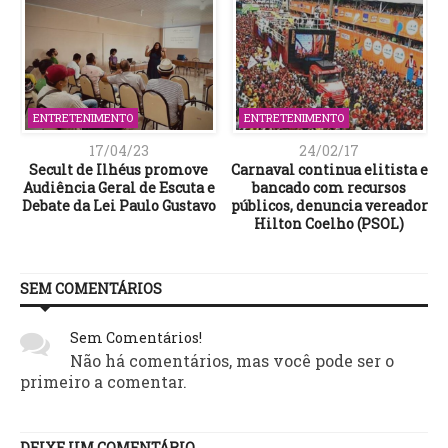
ENTRETENIMENTO
ENTRETENIMENTO
17/04/23
24/02/17
a
Secult de Ilhéus promove
Carnaval continua elitista e
Audiência Geral de Escuta e
bancado com recursos
Debate da Lei Paulo Gustavo
públicos, denuncia vereador
Hilton Coelho (PSOL)
SEM COMENTÁRIOS
Sem Comentários!
Não há comentários, mas você pode ser o
primeiro a comentar.
DEIXE UM COMENTÁRIO