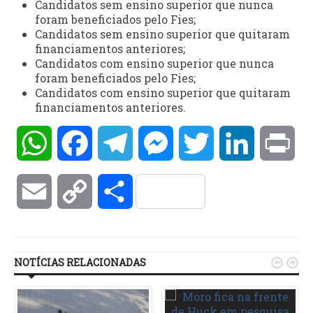
Candidatos sem ensino superior que nunca
foram beneficiados pelo Fies;
Candidatos sem ensino superior que quitaram
financiamentos anteriores;
Candidatos com ensino superior que nunca
foram beneficiados pelo Fies;
Candidatos com ensino superior que quitaram
financiamentos anteriores.
WhatsApp
Facebook
Telegram
Messenger
Twitter
LinkedIn
Pri
Email
Copy
Compartilhar
Link
NOTÍCIAS RELACIONADAS

