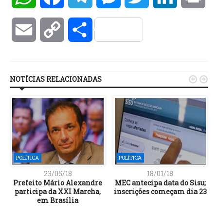
Email
Copy
Compartilhar
Link
NOTÍCIAS RELACIONADAS


POLÍTICA
POLÍTICA
23/05/18
18/01/18
o
Prefeito Mário Alexandre
MEC antecipa data do Sisu;
participa da XXI Marcha,
inscrições começam dia 23
em Brasília