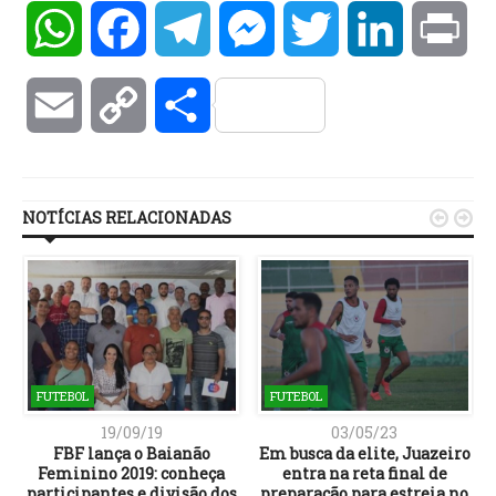
WhatsApp
Facebook
Telegram
Messenger
Twitter
LinkedIn
Pri
Email
Copy
Compartilhar
Link
NOTÍCIAS RELACIONADAS


FUTEBOL
FUTEBOL
19/09/19
03/05/23
FBF lança o Baianão
Em busca da elite, Juazeiro
Feminino 2019: conheça
entra na reta final de
participantes e divisão dos
preparação para estreia no