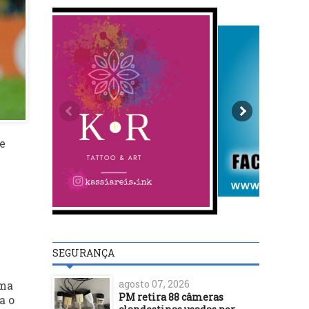
ve
SEGURANÇA
agosto 07, 2026
uma
PM retira 88 câmeras
a o