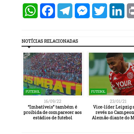
WhatsApp
Facebook
Telegram
Messenger
Twitter
Lin
NOTÍCIAS RELACIONADAS
FUTEBOL
FUTEBOL
16/09/22
23/01/21
ados para
“Imbatíveis” também é
Vice-líder Leipzig 
órias da
proibida de comparecer aos
revés no Campeon
2
estádios de futebol
Alemão diante do 