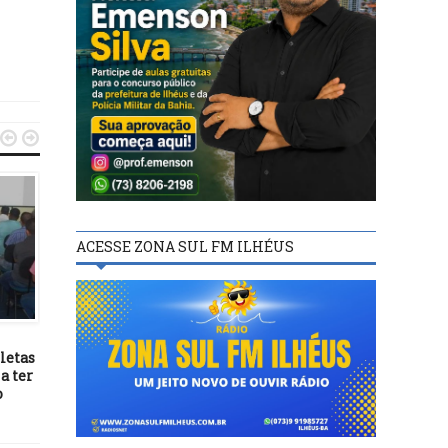


ACESSE ZONA SUL FM ILHÉUS
FUTEBOL
FUTEBOL
09/03/24
18/09/20
tletas
Esquadrão de Aço vence o
Tite anuncia convocados
a ter
Jequié pela semifinal do
início das Eliminatória
o
Estadual, 1 x 0
Copa de 2022