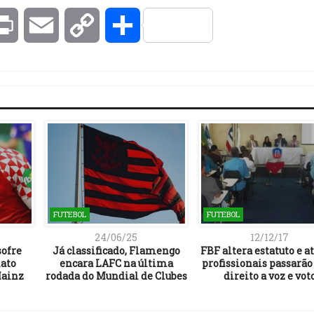
kedIn
Print
Email
Copy
Compartilhar
Link
FUTEBOL
FUTEBOL
24/06/25
12/12/17
sofre
Já classificado, Flamengo
FBF altera estatuto e a
ato
encara LAFC na última
profissionais passarão 
Mainz
rodada do Mundial de Clubes
direito a voz e vot