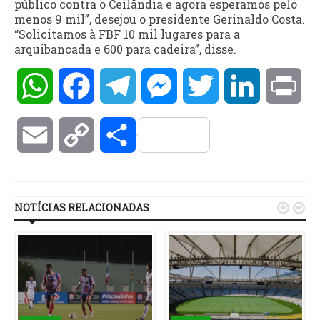
público contra o Ceilândia e agora esperamos pelo
menos 9 mil”, desejou o presidente Gerinaldo Costa.
“Solicitamos à FBF 10 mil lugares para a
arquibancada e 600 para cadeira”, disse.
WhatsApp
Facebook
Telegram
Messenger
Twitter
LinkedIn
Pri
Email
Copy
Compartilhar
Link
NOTÍCIAS RELACIONADAS

