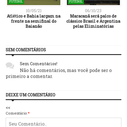
FUTEBOL
FUTEBOL
10/05/21
06/10/23
Atlético e Bahia largam na
Maracanã será palco de
frente na semifinal do
clássico Brasil e Argentina
o
Baianão
pelas Eliminatórias
SEM COMENTÁRIOS
Sem Comentários!
Não há comentários, mas você pode ser o
primeiro a comentar.
DEIXE UM COMENTÁRIO
<<
Comentário:
*