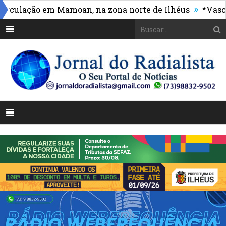
»
lação em Mamoan, na zona norte de Ilhéus
*Vasco mas