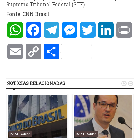
Supremo Tribunal Federal (STF).
Fonte: CNN Brasil
WhatsApp
Facebook
Telegram
Messenger
Twitter
LinkedIn
Pri
Email
Copy
Compartilhar
Link
NOTÍCIAS RELACIONADAS


BASTIDORES
BASTIDORES