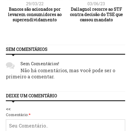
29/03/22
03/06/23
Bancos são acionados por
Dallagnol recorre ao STF
levarem consumidores ao
contra decisão do TSE que
r
superendividamento
cassou mandato
SEM COMENTÁRIOS
Sem Comentários!
Não há comentários, mas você pode ser o
primeiro a comentar.
DEIXE UM COMENTÁRIO
<<
Comentário:
*