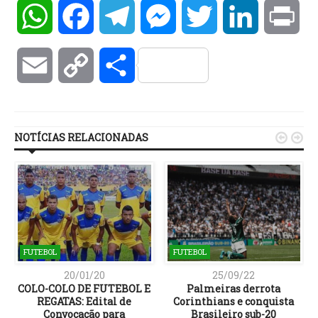
WhatsApp
Facebook
Telegram
Messenger
Twitter
LinkedIn
Pri
Email
Copy
Compartilhar
Link
NOTÍCIAS RELACIONADAS


FUTEBOL
FUTEBOL
20/01/20
25/09/22
COLO-COLO DE FUTEBOL E
Palmeiras derrota
REGATAS: Edital de
Corinthians e conquista
Convocação para
Brasileiro sub-20