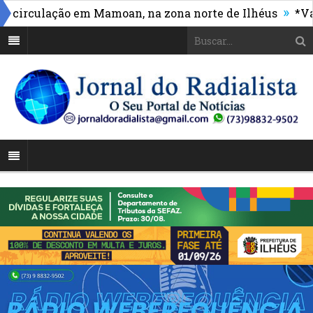
»
rculação em Mamoan, na zona norte de Ilhéus
*Vasco 