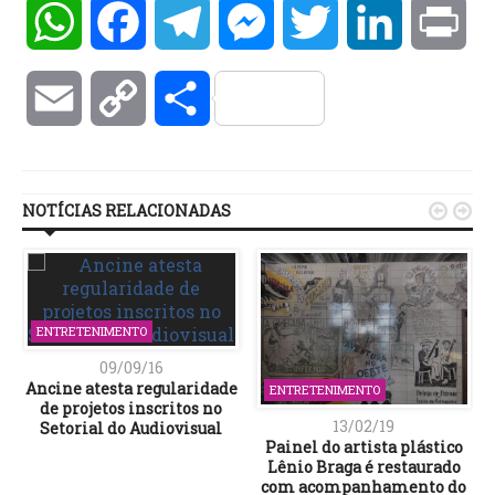
WhatsApp
Facebook
Telegram
Messenger
Twitter
LinkedIn
Pri
Email
Copy
Compartilhar
Link
NOTÍCIAS RELACIONADAS


ENTRETENIMENTO
09/09/16
Ancine atesta regularidade
ENTRETENIMENTO
de projetos inscritos no
13/02/19
Setorial do Audiovisual
Painel do artista plástico
Lênio Braga é restaurado
com acompanhamento do