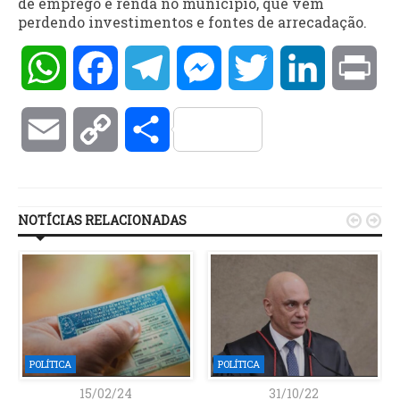
de emprego e renda no município, que vem
perdendo investimentos e fontes de arrecadação.
WhatsApp
Facebook
Telegram
Messenger
Twitter
LinkedIn
Pri
Email
Copy
Compartilhar
Link
NOTÍCIAS RELACIONADAS


POLÍTICA
POLÍTICA
15/02/24
31/10/22