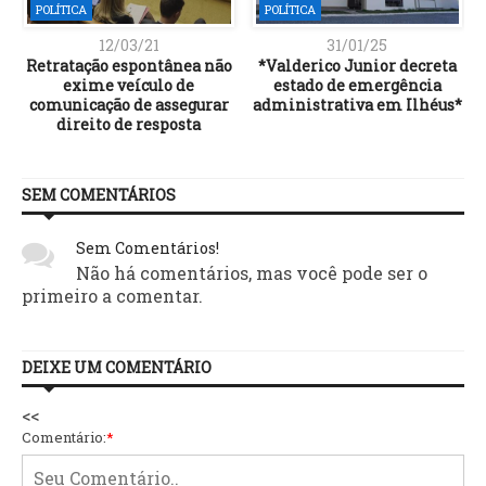
POLÍTICA
POLÍTICA
12/03/21
31/01/25
,
Retratação espontânea não
*Valderico Junior decreta
exime veículo de
estado de emergência
comunicação de assegurar
administrativa em Ilhéus*
direito de resposta
SEM COMENTÁRIOS
Sem Comentários!
Não há comentários, mas você pode ser o
primeiro a comentar.
DEIXE UM COMENTÁRIO
<<
Comentário:
*