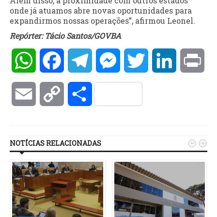
Além disso, a proximidade com outros estados
onde já atuamos abre novas oportunidades para
expandirmos nossas operações”, afirmou Leonel.
Repórter: Tácio Santos/GOVBA
WhatsApp
Facebook
Telegram
Messenger
Twitter
LinkedIn
Pri
Email
Copy
Compartilhar
Link
NOTÍCIAS RELACIONADAS

